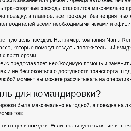
а обслуживание или ремонт. Аренда авто обеспечив
ть транспортные расходы становится максимально пр
ю поездку, а главное, все проходит без неприятны
ивает водителей всеми необходимыми чеками и офиц
ретную цель поездки. Например, компания Nama Ren
ласса, которые помогут создать положительный имидж
и с партнерами.
рвис предоставляет необходимую помощь и заменит 
чах и не беспокоиться о доступности транспорта. П
в любой момент вы можете рассчитывать на операти
иль для командировки?
ировки была максимально выгодной, а поездка на л
моментов:
сти от цели поездки. Если планируете важные встре