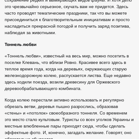
сохранение редких и вымирающих видов фауны. И хотя дело
это чрезвычайно серьезное, скучать вам не придется. Здесь
часто проводят тематические праздники, так что вы можете
присоединиться к благотворительным инициативам и просто
насладиться прекрасной погодой и получить заряд позитива,
наблюдая за животными.
Тоннель любви
«Тоннель любви», известный на весь мир, можно посетить в
поселке Клевань, что вблизи Ровно. Красивее всего здесь в
теплое время года, когда на деревьях, окружающих старую
железнодорожную колею, распускается листва. Еще недавно
здесь ходили поезда, возили древесину для Оржевского
деревообрабатывающего комбината.
Когда колею перестали активно использовать и регулярно
обрезать ветви, деревья пышно разрослись, образовав
«стены» и «потолок» своеобразного тоннеля. Со временем
это место стало культовым. Туристы со всех уголков Украины и
местные влюбленные пары приходят сюда, чтобы сделать
эффектные фото. И, конечно, загадать желание. Говорят, оно