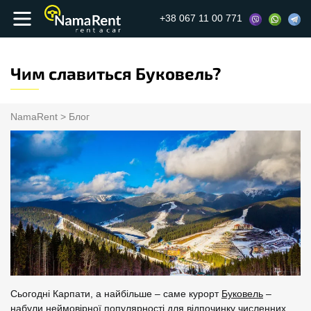
+38 067 11 00 771
Чим славиться Буковель?
NamaRent
>
Блог
Сьогодні Карпати, а найбільше – саме курорт
Буковель
–
набули неймовірної популярності для відпочинку численних