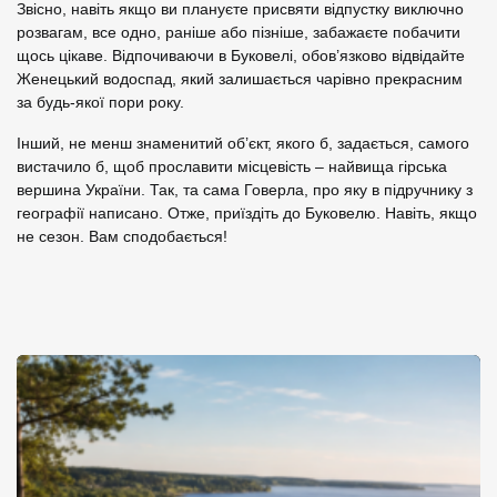
Звісно, навіть якщо ви плануєте присвяти відпустку виключно
розвагам, все одно, раніше або пізніше, забажаєте побачити
щось цікаве. Відпочиваючи в Буковелі, обов’язково відвідайте
Женецький водоспад, який залишається чарівно прекрасним
за будь-якої пори року.
Інший, не менш знаменитий об’єкт, якого б, задається, самого
вистачило б, щоб прославити місцевість – найвища гірська
вершина України. Так, та сама Говерла, про яку в підручнику з
географії написано. Отже, приїздіть до Буковелю. Навіть, якщо
не сезон. Вам сподобається!