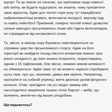
курорт. Та це зовсім не означає, що приїхавши сюди навесні
або влітку, ви будете нудьгувати, не знаючи, чому присвятити
свою відпустку. Адже для теплої пори року тут передбачені
найрізноманітніші розваги, включаючи екскурсії, верхову їзду
та навіть пейнтбол! Приємний, помірно теплий клімат дозволяє
скільки завгодно прогулюватись пішки або їздити велосипедом,
не страждаючи від несамовитої спеки.
Та, звісно, в зимову пору Буковель перетворюється на
справжнє царство гірськолижного спорту. Адже на його
території ви знайдете понад півсотні кілометрів лижних трас
різної складності, до яких можна потрапити, скориставшись
одним з 15 підйомників. Але звісно, лижами зимові активності
не обмежуються. Адже саме тут ви можете нарешті спробувати
щось таке, про що, можливо, давно вже мріяли. Наприклад,
проїхатися на собачій упряжці, взяти декілька уроків фігурного
катання. Отже, приїздити «як усі люди» взимку або
насолодитися замріяною тишею літніх Карпат – вибір, що
залежить, виключно від ваших уподобань.
Що подивитись?