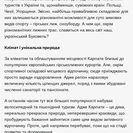
туристів з України та, щонайменше, суміжних країн: Польщі,
Чехії, Угорщини. Звісно, найбільш привабливою складовою для
них залишаються різноманітні можливості для суто зимових
видів спорту – гірських лиж, сноуборду. А чим ще, окрім
різноманітних лижних трас, славиться на весь світ наш,
український Буковель?
Клімат і унікальна природа
За кліматом та облаштуванням місцевості Карпати близькі до
популярних європейських гірськолижних курортів. Але, окрім
спортивної складової місцевого відпочинку, сюди приїжджають
просто заради оздоровлення. Адже регіон нараховує
величезну кількість цілющих джерел, поряд з якими збудовані
численні санаторії та пансіонати.
А останнім часом тут все більшої популярності набуває
велосипедний та пішохідний туризм. Адже Карпати – це дика,
нереально прекрасна природа, неперевершені краєвиди, що
пробуджують бажання зайнятися саме цим видом активного
відпочинку. Проте, цей напрямок перебуває, поки що на стадії
розвитку та формування.