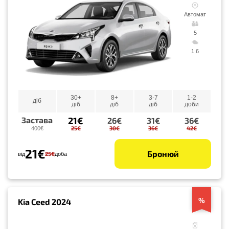
Автомат
5
1.6
30+
8+
3-7
1-2
діб
діб
діб
діб
доби
21€
Застава
26€
31€
36€
25€
30€
36€
42€
400€
21€
Бронюй
25€
від
доба
%
Kia Ceed 2024