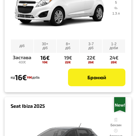
5
1.3 л
30+
8+
3-7
1-2
діб
діб
діб
діб
доби
16€
Застава
19€
22€
24€
19€
22€
26€
28€
400€
16€
Бронюй
19€
від
доба
New!
Seat Ibiza 2025
Бензин
Автомат