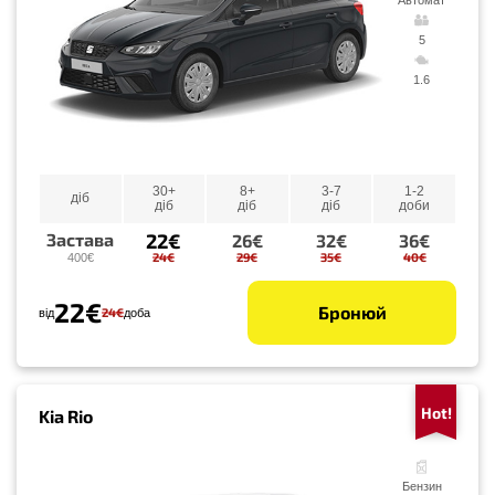
5
1.6
30+
8+
3-7
1-2
діб
діб
діб
діб
доби
22€
Застава
26€
32€
36€
24€
29€
35€
40€
400€
22€
Бронюй
24€
від
доба
Hot!
Kia Rio
Бензин