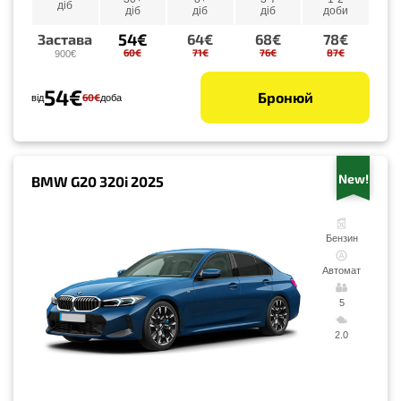
діб
діб
діб
діб
доби
54€
Застава
64€
68€
78€
60€
71€
76€
87€
900€
54€
Бронюй
60€
від
доба
New!
BMW G20 320i 2025
Бензин
Автомат
5
2.0