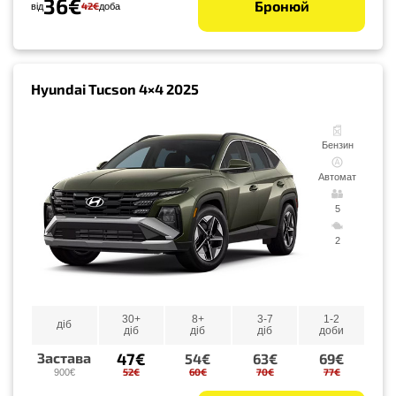
36€
Бронюй
42€
від
доба
Hyundai Tucson 4×4 2025
Бензин
Автомат
5
2
30+
8+
3-7
1-2
діб
діб
діб
діб
доби
47€
Застава
54€
63€
69€
52€
60€
70€
77€
900€