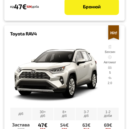
47€
Бронюй
52€
від
доба
Hit!
Toyota RAV4
Бензин
Автомат
5
2.0
30+
8+
3-7
1-2
діб
діб
діб
діб
доби
47€
Застава
54€
63€
69€