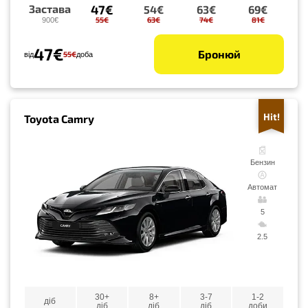
47€
Застава
54€
63€
69€
55€
63€
74€
81€
900€
47€
Бронюй
55€
від
доба
Hit!
Toyota Camry
Бензин
Автомат
5
2.5
30+
8+
3-7
1-2
діб
діб
діб
діб
доби