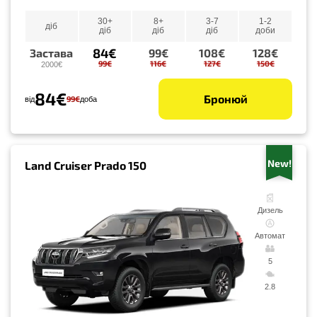
30+
8+
3-7
1-2
діб
діб
діб
діб
доби
84€
Застава
99€
108€
128€
99€
116€
127€
150€
2000€
84€
Бронюй
99€
від
доба
New!
Land Cruiser Prado 150
Дизель
Автомат
5
2.8