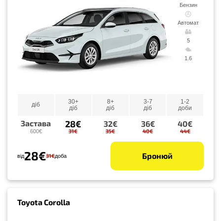
Бензин
Автомат
5
1.6
30+
8+
3-7
1-2
діб
діб
діб
діб
доби
28€
Застава
32€
36€
40€
31€
35€
40€
44€
600€
28€
Бронюй
31€
від
доба
Toyota Corolla