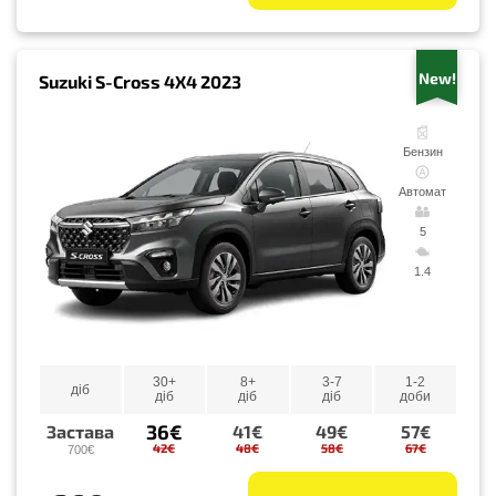
New!
Suzuki S-Cross 4X4 2023
Бензин
Автомат
5
1.4
30+
8+
3-7
1-2
діб
діб
діб
діб
доби
36€
Застава
41€
49€
57€
42€
48€
58€
67€
700€