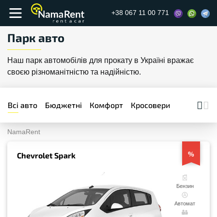
+38 067 11 00 771
Парк авто
Наш парк автомобілів для прокату в Україні вражає
своєю різноманітністю та надійністю.
Всі авто
Бюджетні
Комфорт
Кросовери
Бізнес
П
NamaRent
%
Chevrolet Spark
Бензин
Автомат