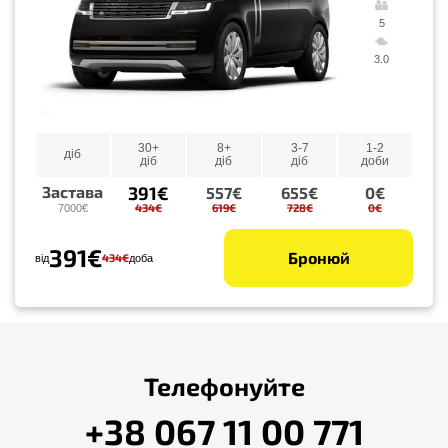
5
3.0
30+
8+
3-7
1-2
діб
діб
діб
діб
доби
391€
Застава
557€
655€
0€
434€
619€
728€
0€
7000€
391€
Бронюй
434€
від
доба
Телефонуйте
+38 067 11 00 771