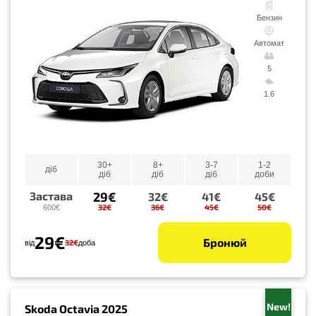
Бензин
Автомат
5
1.6
30+
8+
3-7
1-2
діб
діб
діб
діб
доби
29€
Застава
32€
41€
45€
32€
36€
45€
50€
600€
29€
Бронюй
32€
від
доба
New!
Skoda Octavia 2025