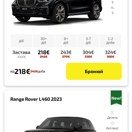
5
3
30+
8+
3-7
1-2
діб
діб
діб
діб
доби
218€
Застава
243€
304€
324€
242€
270€
338€
360€
3000€
218€
Бронюй
242€
від
доба
New!
Range Rover L460 2023
Дизель
Автомат