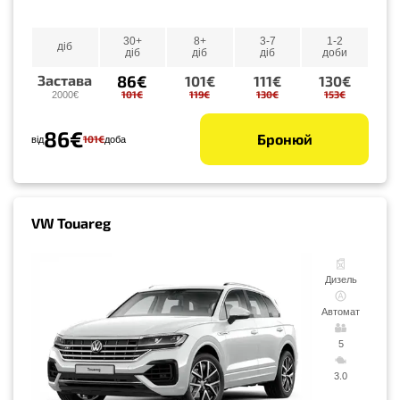
30+
8+
3-7
1-2
діб
діб
діб
діб
доби
86€
Застава
101€
111€
130€
101€
119€
130€
153€
2000€
86€
Бронюй
101€
від
доба
VW Touareg
Дизель
Автомат
5
3.0