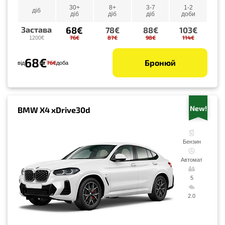
30+
8+
3-7
1-2
діб
діб
діб
діб
доби
68€
Застава
78€
88€
103€
76€
87€
98€
114€
1200€
68€
Бронюй
76€
від
доба
New!
BMW X4 xDrive30d
Бензин
Автомат
5
2.0