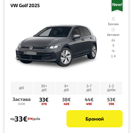
New!
VW Golf 2025
Бензин
Автомат
5
1.4
30+
8+
3-7
1-2
діб
діб
діб
діб
доби
33€
Застава
38€
44€
53€
37€
42€
49€
59€
600€
33€
Бронюй
37€
від
доба