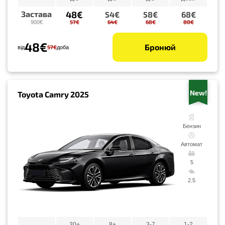
48€
Застава
54€
58€
68€
57€
64€
68€
80€
900€
48€
Бронюй
57€
від
доба
New!
Toyota Camry 2025
Бензин
Автомат
5
2.5
30+
8+
3-7
1-2