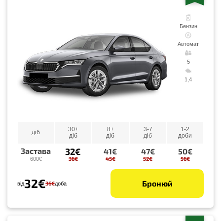
Бензин
Автомат
5
1,4
30+
8+
3-7
1-2
діб
діб
діб
діб
доби
32€
Застава
41€
47€
50€
36€
45€
52€
56€
600€
32€
Бронюй
36€
від
доба