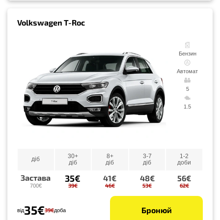
Volkswagen T-Roc
Бензин
Автомат
5
1.5
30+
8+
3-7
1-2
діб
діб
діб
діб
доби
35€
Застава
41€
48€
56€
39€
46€
53€
62€
700€
35€
Бронюй
39€
від
доба