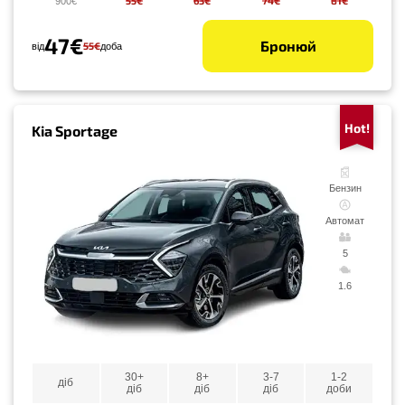
55€
63€
74€
81€
900€
47€
Бронюй
55€
від
доба
Hot!
Kia Sportage
Бензин
Автомат
5
1.6
30+
8+
3-7
1-2
діб
діб
діб
діб
доби