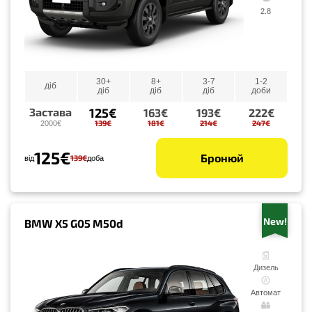
2.8
30+
8+
3-7
1-2
діб
діб
діб
діб
доби
125€
Застава
163€
193€
222€
139€
181€
214€
247€
2000€
125€
Бронюй
139€
від
доба
New!
BMW X5 G05 M50d
Дизель
Автомат