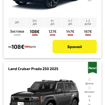
3.0
30+
8+
3-7
1-2
діб
діб
діб
діб
доби
108€
Застава
127€
147€
167€
120€
141€
163€
185€
2000€
108€
Бронюй
120€
від
доба
New!
Land Cruiser Prado 250 2025
Дизель
Автомат
5