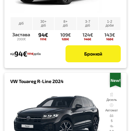
30+
8+
3-7
1-2
діб
діб
діб
діб
доби
94€
Застава
109€
124€
143€
111€
128€
146€
168€
2000€
94€
Бронюй
111€
від
доба
New!
VW Touareg R-Line 2024
Дизель
Автомат
5