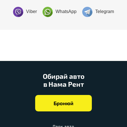
Viber
WhatsApp
Telegram
Обирай авто
в Нама Рент
Бронюй
Парк авто