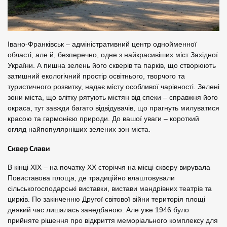
Івано-Франківськ – адміністративний центр однойменної
області, але й, безперечно, одне з найкрасивіших міст Західної
України. А пишна зелень його скверів та парків, що створюють
затишний екологічний простір освітнього, творчого та
туристичного розвитку, надає місту особливої чарівності. Зелені
зони міста, що влітку рятують містян від спеки – справжня його
окраса, тут завжди багато відвідувачів, що прагнуть милуватися
красою та гармонією природи. До вашої уваги – короткий
огляд найпопулярніших зелених зон міста.
Сквер Слави
В кінці XIX – на початку XX сторіччя на місці скверу вирувала
Повиставова площа, де традиційно влаштовували
сільськогосподарські виставки, вистави мандрівних театрів та
цирків. По закінченню Другої світової війни територія площі
деякий час лишалась занедбаною. Але уже 1946 було
прийняте рішення про відкриття меморіального комплексу для