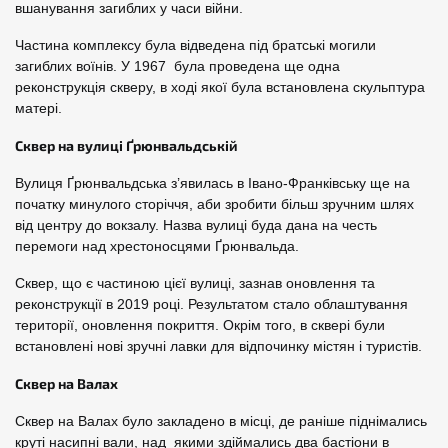
вшанування загиблих у часи війни.
Частина комплексу була відведена під братські могили
загиблих воїнів. У 1967 була проведена ще одна
реконструкція скверу, в ході якої була встановлена скульптура
матері.
Сквер на вулиці Ґрюнвальдській
Вулиця Ґрюнвальдська з’явилась в Івано-Франківську ще на
початку минулого сторіччя, аби зробити більш зручним шлях
від центру до вокзалу. Назва вулиці буда дана на честь
перемоги над хрестоносцями Ґрюнвальда.
Сквер, що є частиною цієї вулиці, зазнав оновлення та
реконструкції в 2019 році. Результатом стало облаштування
території, оновлення покриття. Окрім того, в сквері були
встановлені нові зручні лавки для відпочинку містян і туристів.
Сквер на Валах
Сквер на Валах було закладено в місці, де раніше піднімались
круті насипні вали, над якими здіймались два бастіони в