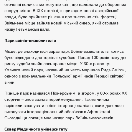
оточенні величезних могутніх стін, що належали до оборонних
споруд міста. В XIX столітті, з приходом нової австрійської
влади, було прийняте рішення про знесення стін фортеці.
Звільнене місце зайняв новий міський сквер, який отримав
назву Гетьманські вали.
Парк воїнів-визволителів
Місце, де знаходиться зараз парк Воїнів-визволителів, колись
було відведене для торгівлі худобою. Понад 100 років тому для
ринку худоби знайшлось краще місце. У 30-х роках тут
з’явився новий парк, названий на честь маршала Ридз-Смігли,
одного з воєначальників Польської армії часів Першої світової
війни.
Пізніше парк називався Піонерським, а згодом, у 80-х роках XX
сторіччя – знов зазнав перейменування. Таким чином
вирішили вшанувати воїнів-інтернаціоналістів, яким довелося
виконувати інтернаціональний обов’язок в Афганістані.
Сьогодні ця локація має назву: парк Воїнів-визволителів.
Сквер Медичного університету