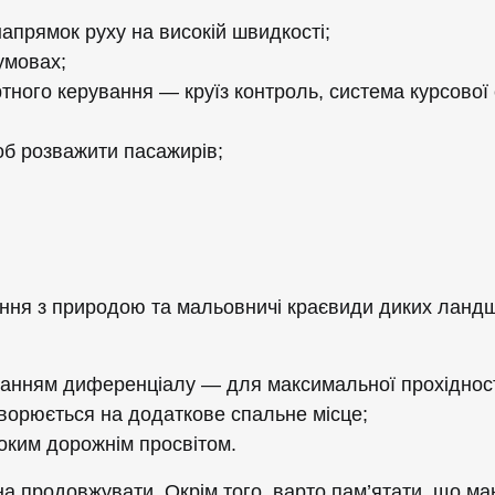
апрямок руху на високій швидкості;
умовах;
ного керування — круїз контроль, система курсової с
об розважити пасажирів;
ання з природою та мальовничі краєвиди диких ландш
ванням диференціалу — для максимальної прохідност
ворюється на додаткове спальне місце;
оким дорожнім просвітом.
на продовжувати. Окрім того, варто пам’ятати, що м