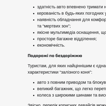
здатність авто впевнено тримати н
керованість в будь-яких погодних 
наявність обладнання для комфорт
та “мертвих зон”;
якісне мультимедіа оснащення, щ
просторе багажне відділення;
економічність.
Подорожі по бездоріжжю
Туристам, для яких найціннішим є єдн
характеристики “залізного коня”:
авто з повним приводом та блоку
великий багажник, що легко перет
колеса з широкими шинами та вис
Звісно, перелік корисних девайсів мож