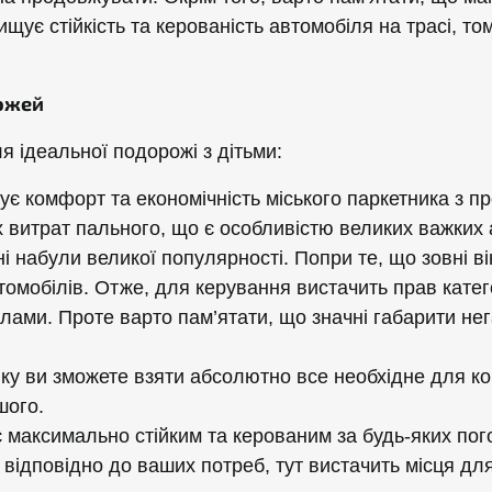
щує стійкість та керованість автомобіля на трасі, то
рожей
я ідеальної подорожі з дітьми:
є комфорт та економічність міського паркетника з п
 витрат пального, що є особливістю великих важких 
і набули великої популярності. Попри те, що зовні в
омобілів. Отже, для керування вистачить прав категорі
лами. Проте варто пам’ятати, що значні габарити не
у ви зможете взяти абсолютно все необхідне для ком
шого.
є максимально стійким та керованим за будь-яких пог
ідповідно до ваших потреб, тут вистачить місця для