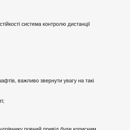
тійкості система контролю дистанції
афтів, важливо звернути увагу на такі
і;
андрівнику повний привід буде корисним