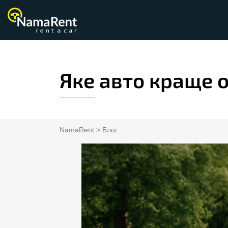
Яке авто краще о
NamaRent
>
Блог