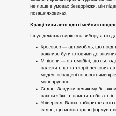
не лише в умовах бездоріжжя. Він підви
позашляховиках.
Кращі типи авто для сімейних подо
Існує декілька вирішень вибору авто дл
Кросовер — автомобіль, що поєдну
важливо бути готовими до значних
Мінівени — автомобілі, що сьогодн
належить до категорії легкових авт
моделі оснащені поворотними кріс
маневруванні.
Седан. Завдяки великому багажник
пакети з їжею, намети та багато ін
Універсал. Важке габаритне авто 
салон, що можна трансформувати в