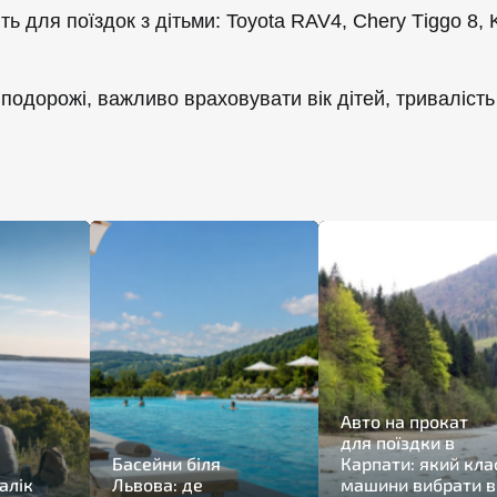
 для поїздок з дітьми: Toyota RAV4, Chery Tіggo 8, Ki
одорожі, важливо враховувати вік дітей, тривалість
Авто на прокат
для поїздки в
Басейни біля
Карпати: який кла
алік
Львова: де
машини вибрати в