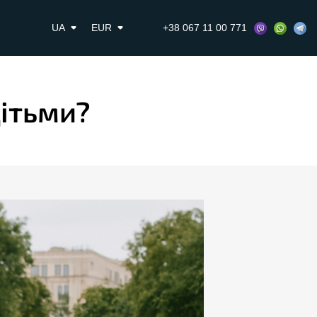
UA
EUR
+38 067 11 00 771
дітьми?