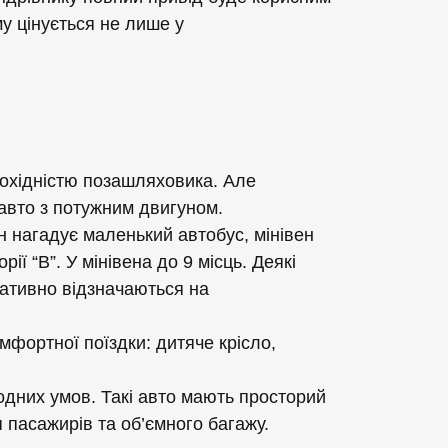
му цінується не лише у
рохідністю позашляховика. Але
авто з потужним двигуном.
ін нагадує маленький автобус, мінівен
ї “B”. У мінівена до 9 місць. Деякі
гативно відзначаються на
фортної поїздки: дитяче крісло,
одних умов. Такі авто мають просторий
 пасажирів та об’ємного багажу.