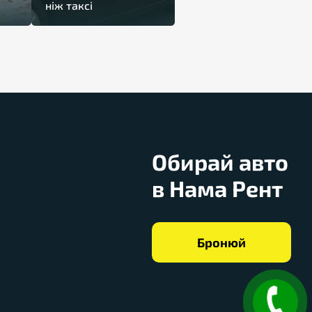
ніж таксі
Обирай авто
в Нама Рент
Бронюй