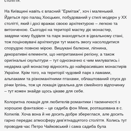
століття.
На Київщині навіть є власний “Ермітаж”, хоч і маленький.
Йдеться про палац Хоєцьких, побудований у стилі модерн у ХХ
столітті, який і досі вражає своєю архітектурою – легкою та
витонченою. Сьогодні на території маєтку діє монастир,
завдяки чому будівля та парк знаходяться в ідеальному стані,
тож поціновувачі архітектури тут мають змогу насолодитися
спорудою повною мірою. Вишукані балкони, ліпнина,
декоративні елементи, що непритаманні регіону, а також
оригінальні скульптури – тут однозначно є чим милуватись і
недарма цей монастир відносять до найкрасивіших монастирів
України. Крім того, на території чудовий парк з ламами,
альпаками та різноманітними птахами, облаштований спуск до
річки Ірпінь, тож ця локація ідеальна для сімейного відпочинку
– тут кожен знайде щось цікаве для себе.
Колоритна локація для любителів романтики і таємничості з
хорошою фантазією – це садиба фон Мекк, розташована в с.
Копилів. Хоча вона й не досить добре збереглася, але досить
гарно передає атмосферу дев’ятнадцятого століття. Колись тут
проводив час Петро Чайковський і сама садиба була