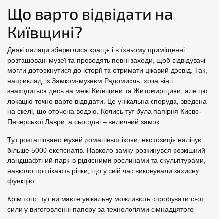
Що варто відвідати на
Київщині?
Деякі палаци збереглися краще і в їхньому приміщенні
розташовані музеї та проводять певні заходи, щоб відвідувачі
могли доторкнутися до історії та отримати цікавий досвід. Так,
наприклад, із Замком-музеєм Радомисль, хоча він і
знаходиться десь на межі Київщини та Житомирщини, але цю
локацію точно варто відвідати. Це унікальна споруда, зведена
на скелі, що оточена водою. Колись тут була папірня Києво-
Печерської Лаври, а сьогодні – величний замок.
Тут розташовано музей домашньої ікони, експозиція налічує
більше 5000 експонатів. Навколо замку розкинувся розкішний
ландшафтний парк із рідкісними рослинами та скульптурами,
навколо протікають річки, що у свій час виконували захисну
функцію.
Крім того, тут ви маєте унікальну можливість спробувати свої
сили у виготовленні паперу за технологіями сімнадцятого