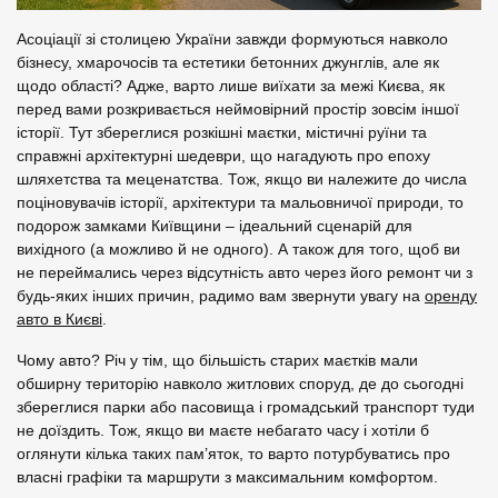
Асоціації зі столицею України завжди формуються навколо
бізнесу, хмарочосів та естетики бетонних джунглів, але як
щодо області? Адже, варто лише виїхати за межі Києва, як
перед вами розкривається неймовірний простір зовсім іншої
історії. Тут збереглися розкішні маєтки, містичні руїни та
справжні архітектурні шедеври, що нагадують про епоху
шляхетства та меценатства. Тож, якщо ви належите до числа
поціновувачів історії, архітектури та мальовничої природи, то
подорож замками Київщини – ідеальний сценарій для
вихідного (а можливо й не одного). А також для того, щоб ви
не переймались через відсутність авто через його ремонт чи з
будь-яких інших причин, радимо вам звернути увагу на
оренду
авто в Києві
.
Чому авто? Річ у тім, що більшість старих маєтків мали
обширну територію навколо житлових споруд, де до сьогодні
збереглися парки або пасовища і громадський транспорт туди
не доїздить. Тож, якщо ви маєте небагато часу і хотіли б
оглянути кілька таких пам’яток, то варто потурбуватись про
власні графіки та маршрути з максимальним комфортом.