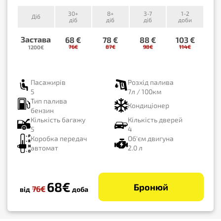
30+
8+
3-7
1-2
Діб
діб
діб
діб
доби
Застава
68 €
78 €
88 €
103 €
76€
87€
98€
114€
1200€
Пасажирів
Розхід палива
5
7л / 100км
Тип палива
Кондиціонер
бензин
Кількість багажу
Кількість дверей
5
4
Коробка передач
Об'єм двигуна
автомат
2.0 л
68€
Бронюй
76€
від
доба