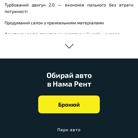
Турбований двигун 2.0 — економія пального без втрати
потужності
Продуманий салон з преміальними матеріалами
Асистенти водія, парктронік, адаптивний круїз-контроль
Apple CarPlay / Android Auto
Чому варто орендувати авто в Namarent?
✅ Авто в ідеальному технічному стані
Обирай авто
✅ Гнучкі тарифи на подобову та довгострокову оренду
✅ Швидке оформлення без бюрократії
в Нама Рент
✅ Професійна підтримка клієнтів 24/7
✅ Можлива доставка авто до зручного місця
Бронюй
Плануєте зустріч, відрядження або просто хочете спробувати
щось нове? Орендуйте BMW G20 320i 2025 в Namarent і
насолоджуйтеся кожним кілометром.
Парк авто