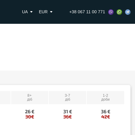
UA
EUR
+38 067 11 00 771
8+
3-7
1-2
діб
діб
доби
26 €
31 €
36 €
30€
36€
42€