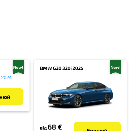
New!
New!
BMW G20 320i 2025
нюй
68 €
від
Бронюй