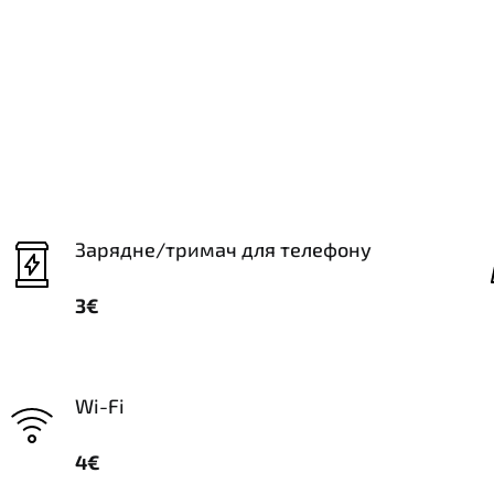
Зарядне/тримач для телефону
3€
Wi-Fi
4€