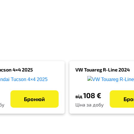
ucson 4×4 2025
VW Touareg R-Line 2024
108 €
від
Бронюй
Бро
бу
Ціна за добу