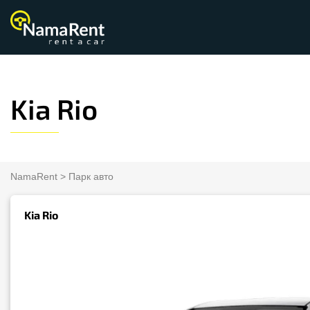
Kia Rio
NamaRent
>
Парк авто
Kia Rio