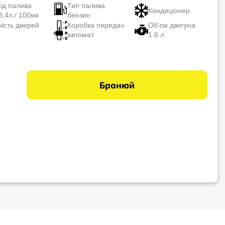
хід палива
Тип палива
Кондиціонер
8,4л / 100км
бензин
кість дверей
Коробка передач
Об'єм двигуна
автомат
1.6 л
Бронюй