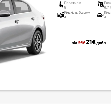
Пасажирів
Роз
5
6,7-
Кількість багажу
Кіль
4
4
21€
від
25€
доба