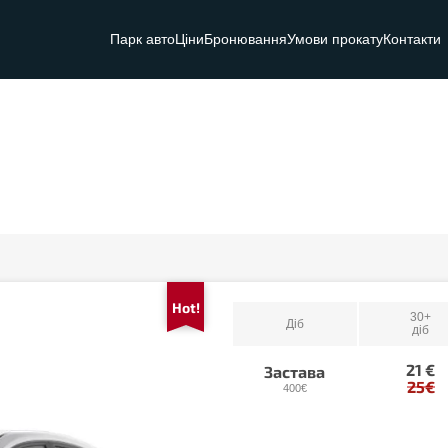
Парк авто
Ціни
Бронювання
Умови прокату
Контакти
Hot!
30+
Діб
діб
21 €
Застава
25€
400€