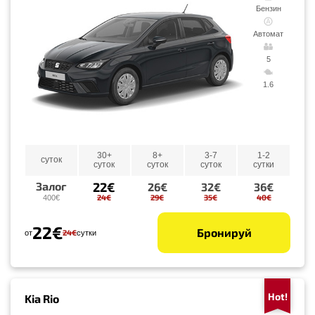
Бензин
Автомат
5
1.6
30+
8+
3-7
1-2
суток
суток
суток
суток
сутки
22€
Залог
26€
32€
36€
24€
29€
35€
40€
400€
22€
Бронируй
24€
от
сутки
Hot!
Kia Rio