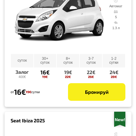
Автомат
5
1.3 л
30+
8+
3-7
1-2
суток
суток
суток
суток
сутки
16€
Залог
19€
22€
24€
19€
22€
26€
28€
400€
16€
Бронируй
19€
от
сутки
New!
Seat Ibiza 2025