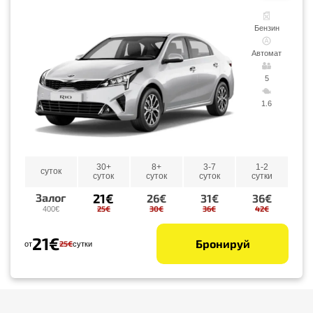
Бензин
Автомат
5
1.6
30+
8+
3-7
1-2
суток
суток
суток
суток
сутки
21€
Залог
26€
31€
36€
25€
30€
36€
42€
400€
21€
Бронируй
25€
от
сутки