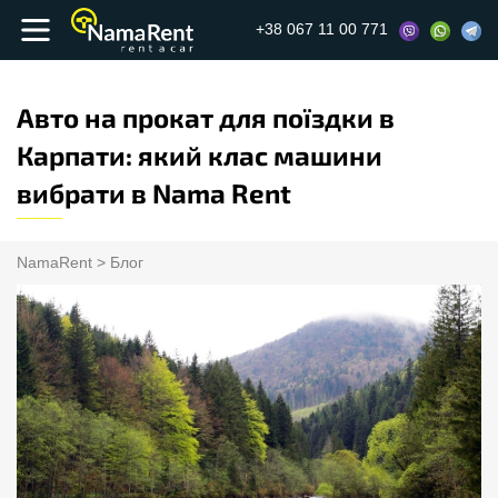
+38 067 11 00 771
Авто на прокат для поїздки в
Карпати: який клас машини
вибрати в Nama Rent
NamaRent
>
Блог