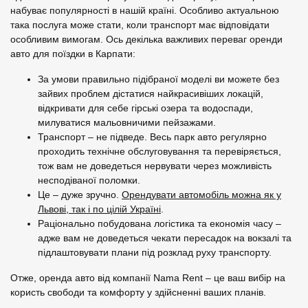
набуває популярності в нашій країні. Особливо актуальною
така послуга може стати, коли транспорт має відповідати
особливим вимогам. Ось декілька важливих переваг оренди
авто для поїздки в Карпати:
За умови правильно підібраної моделі ви можете без
зайвих проблем дістатися найкрасивіших локацій,
відкривати для себе гірські озера та водоспади,
милуватися мальовничими пейзажами.
Транспорт – не підведе. Весь парк авто регулярно
проходить технічне обслуговування та перевіряється,
тож вам не доведеться нервувати через можливість
несподіваної поломки.
Це – дуже зручно.
Орендувати автомобіль можна як у
Львові, так і по цілій Україні
.
Раціонально побудована логістика та економія часу –
адже вам не доведеться чекати пересадок на вокзалі та
підлаштовувати плани під розклад руху транспорту.
Отже, оренда авто від компанії Nama Rent – це ваш вибір на
користь свободи та комфорту у здійсненні ваших планів.