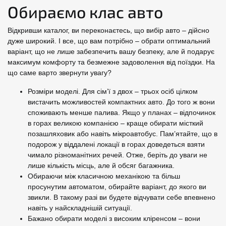
Обираємо клас авто
Відкривши каталог, ви переконаєтесь, що вибір авто – дійсно
дуже широкий. І все, що вам потрібно – обрати оптимальний
варіант, що не лише забезпечить вашу безпеку, але й подарує
максимум комфорту та безмежне задоволення від поїздки. На
що саме варто звернути увагу?
Розміри моделі. Для сім’ї з двох – трьох осіб цілком
вистачить можливостей компактних авто. До того ж вони
споживають менше палива. Якщо у планах – відпочинок
в горах великою компанією – краще обирати місткий
позашляховик або навіть мікроавтобус. Пам’ятайте, що в
подорож у віддалені локації в горах доведеться взяти
чимало різноманітних речей. Отже, беріть до уваги не
лише кількість місць, але й обсяг багажника.
Обираючи між класичною механікою та більш
просунутим автоматом, обирайте варіант, до якого ви
звикли. В такому разі ви будете відчувати себе впевнено
навіть у найскладнішій ситуації.
Бажано обирати моделі з високим кліренсом – вони