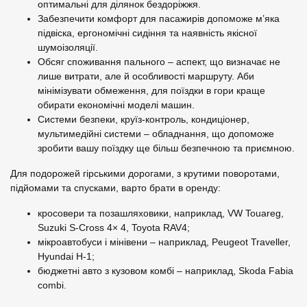
оптимальні для ділянок бездоріжжя.
Забезпечити комфорт для пасажирів допоможе м’яка
підвіска, ергономічні сидіння та наявність якісної
шумоізоляції.
Обсяг споживання пального – аспект, що визначає не
лише витрати, але й особливості маршруту. Аби
мінімізувати обмеження, для поїздки в гори краще
обирати економічні моделі машин.
Системи безпеки, круїз-контроль, кондиціонер,
мультимедійні системи – обладнання, що допоможе
зробити вашу поїздку ще більш безпечною та приємною.
Для подорожей гірськими дорогами, з крутими поворотами,
підйомами та спусками, варто брати в оренду:
кросовери та позашляховики, наприклад, VW Touareg,
Suzuki S-Cross 4× 4, Toyota RAV4;
мікроавтобуси і мінівени – наприклад, Peugeot Traveller,
Hyundai H-1;
бюджетні авто з кузовом комбі – наприклад, Skoda Fabia
combi.