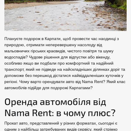
Плануєте подорож в Карпати, щоб провести час наодинці з
природою, отримати неперевершену насолоду від
мальовничих гірських краєвидів, чистого повітря та шуму
водоспадів? Чудове рішення для відпустки або вікенду,
особливо якщо ви подбали про комфортний та надійний
транспорт, який не підведе на найскладніших ділянках доріг та
допоможе без перешкод дістатися найвіддаленіших куточків у
регіоні. Чому варто орендувати авто від Nama Rent? Який клас
автомобілів підійде для подорожі Карпатами?
Оренда автомобіля від
Nama Rent: в чому плюс?
Прокат авто, представлений у різних форматах, сьогодні є
одним з найбільш затребуваних видів сервісу, який стрімко