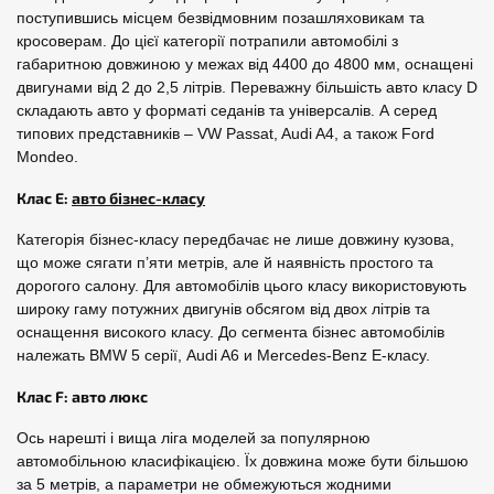
поступившись місцем безвідмовним позашляховикам та
кросоверам. До цієї категорії потрапили автомобілі з
габаритною довжиною у межах від 4400 до 4800 мм, оснащені
двигунами від 2 до 2,5 літрів. Переважну більшість авто класу D
складають авто у форматі седанів та універсалів. А серед
типових представників – VW Passat, Audi A4, а також Ford
Mondeo.
Клас E:
авто бізнес-класу
Категорія бізнес-класу передбачає не лише довжину кузова,
що може сягати п’яти метрів, але й наявність простого та
дорогого салону. Для автомобілів цього класу використовують
широку гаму потужних двигунів обсягом від двох літрів та
оснащення високого класу. До сегмента бізнес автомобілів
належать BMW 5 серії, Audi A6 и Mercedes-Benz E-класу.
Клас F: авто люкс
Ось нарешті і вища ліга моделей за популярною
автомобільною класифікацією. Їх довжина може бути більшою
за 5 метрів, а параметри не обмежуються жодними