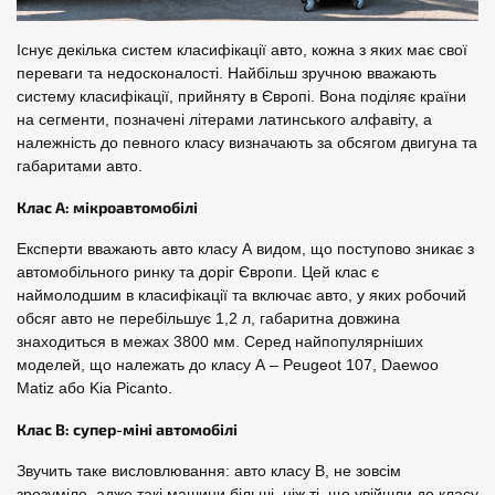
Існує декілька систем класифікації авто, кожна з яких має свої
переваги та недосконалості. Найбільш зручною вважають
систему класифікації, прийняту в Європі. Вона поділяє країни
на сегменти, позначені літерами латинського алфавіту, а
належність до певного класу визначають за обсягом двигуна та
габаритами авто.
Клас A: мікроавтомобілі
Експерти вважають авто класу А видом, що поступово зникає з
автомобільного ринку та доріг Європи. Цей клас є
наймолодшим в класифікації та включає авто, у яких робочий
обсяг авто не перебільшує 1,2 л, габаритна довжина
знаходиться в межах 3800 мм. Серед найпопулярніших
моделей, що належать до класу А – Peugeot 107, Daewoo
Matiz або Kia Picanto.
Клас B: супер-міні автомобілі
Звучить таке висловлювання: авто класу B, не зовсім
зрозуміло, адже такі машини більші, ніж ті, що увійшли до класу