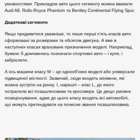
умовностями. Прикладом авто цього сегменту можна вважати
Audi A8, Rolls-Royce Phantom та Bentley Continental Flying Spur.
Додаткові сегменти
Якщо придивитися уважніше, то лише перші п’ять класів авто
сформовані за розмірами та обсягом двигуна. А вже в
наступних класах враховане призначення моделі. Наприклад,
буквою S домовились позначати спортивні авто – і купе, і
кабріолети.
А ось машини класу M – це однооб’ємні моделі або універсали
підвищеної місткості. Зазвичай, сюди входять мінівени, які
можна зустріти на ринку. І, нарешті – клас L, до якого
потрапили всі позашляховики та кросовери. Це дещо умовне
позиціонування, адже до цього класу входять всі автомобілі,
що можуть претендувати на почесне звання позашляховика.