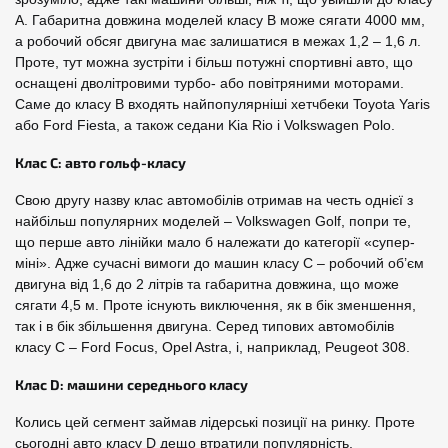
A. Габаритна довжина моделей класу B може сягати 4000 мм,
а робочий обсяг двигуна має залишатися в межах 1,2 – 1,6 л.
Проте, тут можна зустріти і більш потужні спортивні авто, що
оснащені дволітровими турбо- або повітряними моторами.
Саме до класу B входять найпопулярніші хетчбеки Toyota Yaris
або Ford Fiesta, а також седани Kia Rio і Volkswagen Polo.
Клас C: авто гольф-класу
Свою другу назву клас автомобілів отримав на честь однієї з
найбільш популярних моделей – Volkswagen Golf, попри те,
що перше авто лінійки мало б належати до категорії «супер-
міні». Адже сучасні вимоги до машин класу C – робочий об’єм
двигуна від 1,6 до 2 літрів та габаритна довжина, що може
сягати 4,5 м. Проте існують виключення, як в бік зменшення,
так і в бік збільшення двигуна. Серед типових автомобілів
класу C – Ford Focus, Opel Astra, і, наприклад, Peugeot 308.
Клас D: машини середнього класу
Колись цей сегмент займав лідерські позиції на ринку. Проте
сьогодні авто класу D дещо втратили популярність,