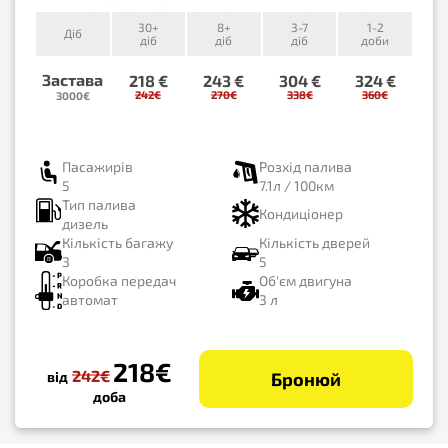
30+
8+
3-7
1-2
Діб
діб
діб
діб
доби
Застава
218 €
243 €
304 €
324 €
242€
270€
338€
360€
3000€
Пасажирів
Розхід палива
5
7.1л / 100км
Тип палива
Кондиціонер
дизель
Кількість багажу
Кількість дверей
3
5
Коробка передач
Об'єм двигуна
автомат
3 л
218€
242€
від
Бронюй
доба