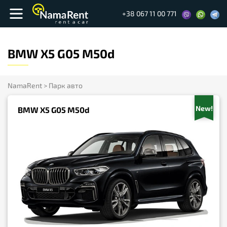
+38 067 11 00 771
BMW X5 G05 M50d
NamaRent
>
Парк авто
New!
BMW X5 G05 M50d