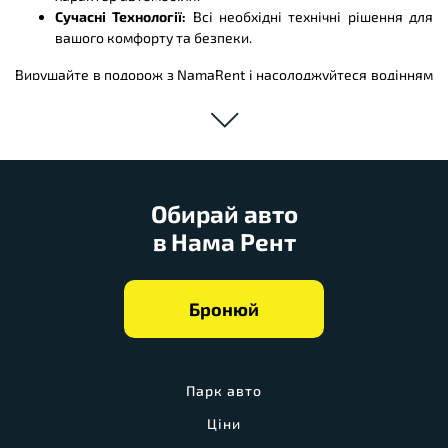
Сучасні Технології:
Всі необхідні технічні рішення для
вашого комфорту та безпеки.
Вирушайте в подорож з NamaRent і насолоджуйтеся водінням
у стилі та з комфортом!
Обирай авто
в Нама Рент
Бронюй
Парк авто
Ціни