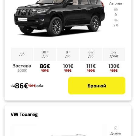
Автомат
5
2.8
30+
8+
3-7
1-2
діб
діб
діб
діб
доби
86€
Застава
101€
111€
130€
101€
119€
130€
153€
2000€
86€
Бронюй
101€
від
доба
VW Touareg
Дизель