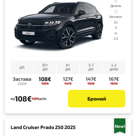
Дизель
Автомат
5
3.0
30+
8+
3-7
1-2
діб
діб
діб
діб
доби
108€
Застава
127€
147€
167€
120€
141€
163€
185€
2000€
108€
Бронюй
120€
від
доба
New!
Land Cruiser Prado 250 2025