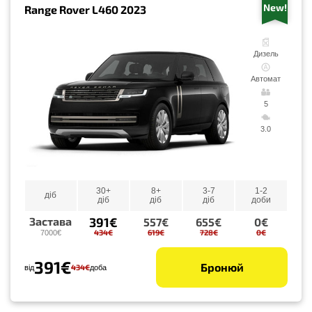
New!
Range Rover L460 2023
Дизель
Автомат
5
3.0
30+
8+
3-7
1-2
діб
діб
діб
діб
доби
391€
Застава
557€
655€
0€
434€
619€
728€
0€
7000€
391€
Бронюй
434€
від
доба