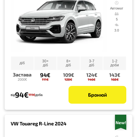
Автомат
5
3.0
30+
8+
3-7
1-2
діб
діб
діб
діб
доби
94€
Застава
109€
124€
143€
111€
128€
146€
168€
2000€
94€
Бронюй
111€
від
доба
New!
VW Touareg R-Line 2024