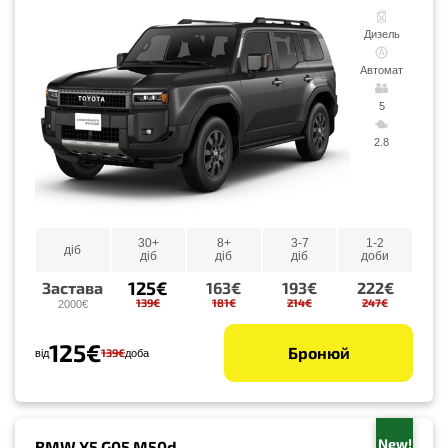
Дизель
Автомат
5
2.8
30+
8+
3-7
1-2
діб
діб
діб
діб
доби
125€
Застава
163€
193€
222€
139€
181€
214€
247€
2000€
125€
Бронюй
139€
від
доба
New!
BMW X5 G05 M50d