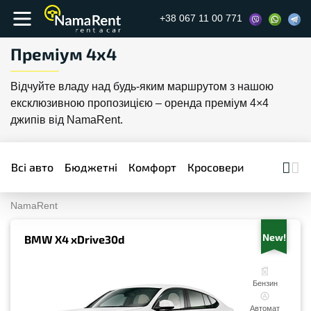
+38 067 11 00 771
Преміум 4x4
Відчуйте владу над будь-яким маршрутом з нашою
ексклюзивною пропозицією – оренда преміум 4×4
джипів від NamaRent.
Всі авто
Бюджетні
Комфорт
Кросовери
Бізнес
П
NamaRent
New!
BMW X4 xDrive30d
Бензин
Автомат