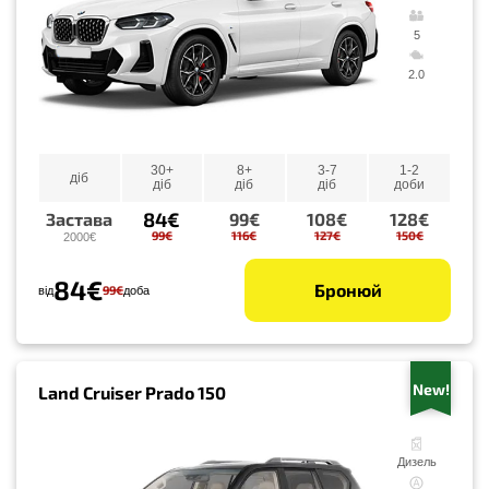
5
2.0
30+
8+
3-7
1-2
діб
діб
діб
діб
доби
84€
Застава
99€
108€
128€
99€
116€
127€
150€
2000€
84€
Бронюй
99€
від
доба
New!
Land Cruiser Prado 150
Дизель