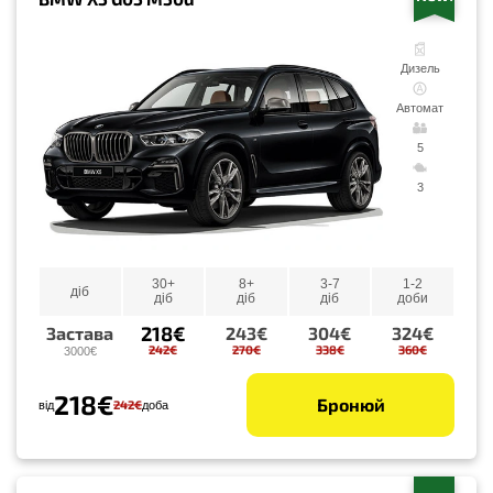
Дизель
Автомат
5
3
30+
8+
3-7
1-2
діб
діб
діб
діб
доби
218€
Застава
243€
304€
324€
242€
270€
338€
360€
3000€
218€
Бронюй
242€
від
доба